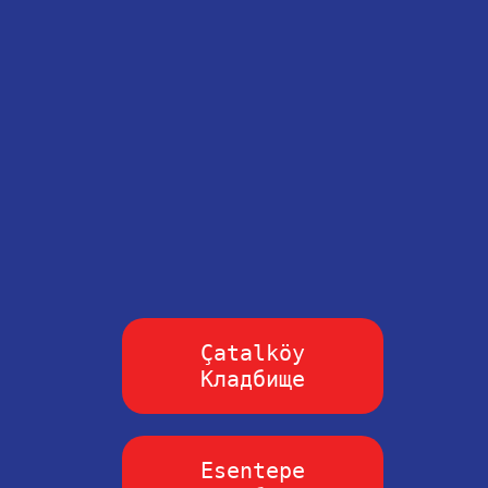
Çatalköy
Кладбище
Esentepe